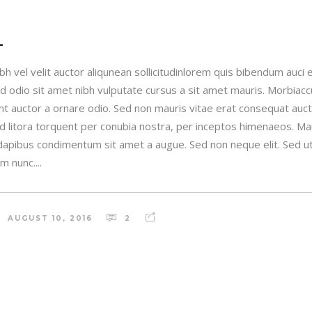
L
h vel velit auctor aliqunean sollicitudinlorem quis bibendum auci e
sed odio sit amet nibh vulputate cursus a sit amet mauris. Morbia
unt auctor a ornare odio. Sed non mauris vitae erat consequat auctor
ad litora torquent per conubia nostra, per inceptos himenaeos. Maur
 dapibus condimentum sit amet a augue. Sed non neque elit. Sed ut 
 nunc....
AUGUST 10, 2016
2