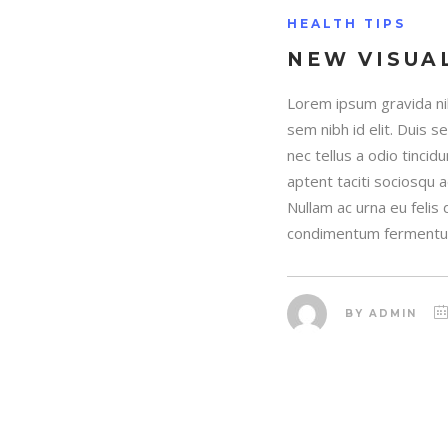
HEALTH TIPS
NEW VISUA
Lorem ipsum gravida nib
sem nibh id elit. Duis 
nec tellus a odio tincid
aptent taciti sociosqu 
Nullam ac urna eu felis
condimentum fermentum
BY
ADMIN