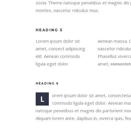
sociis Theme natoque penatibus et magnis dis 
montes, nascetur ridiculus mus.
HEADING 5
Lorem ipsum dolor sit
Aenean massa. C
amet, consect adipiscing
nascetur ridicul
elit. Aenean commodo
Phasellus viverr
ligula eget dolor.
amet,
consectet
HEADING 6
orem ipsum dolor sit amet, consectetue
L
commodo ligula eget dolor. Aenean ma
natoque penatibus et magnis dis parturient mon
Aliquam lorem ante, dapibus in, viverra quis, feug