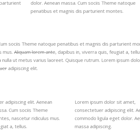
parturient
dolor. Aenean massa. Cum sociis Theme natoque
penatibus et magnis dis parturient montes.
um sociis Theme natoque penatibus et magnis dis parturient mo
us mus.
Aliquam lorem ante
, dapibus in, viverra quis, feugiat a, tellu
a nulla ut metus varius laoreet. Quisque rutrum. Lorem ipsum dolor
uer
adipiscing elit.
r adipiscing elit. Aenean
Lorem ipsum dolor sit amet,
ssa. Cum sociis Theme
consectetuer adipiscing elit. 
tes, nascetur ridiculus mus.
commodo ligula eget dolor. A
iat a, tellus.
massa adipiscing.