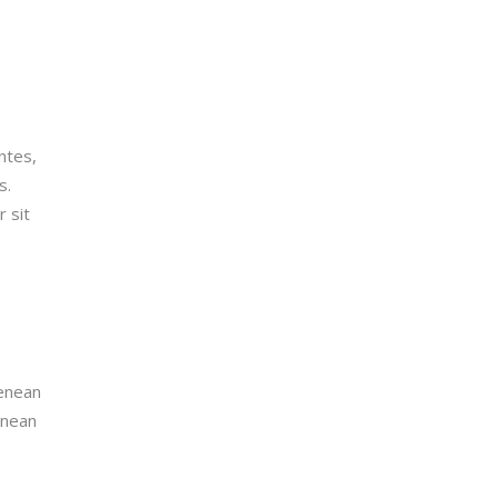
ntes,
s.
 sit
Aenean
enean