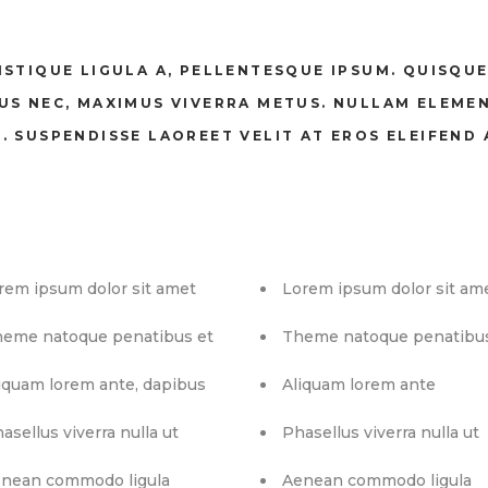
ISTIQUE LIGULA A, PELLENTESQUE IPSUM. QUISQU
LUS NEC, MAXIMUS VIVERRA METUS. NULLAM ELEM
. SUSPENDISSE LAOREET VELIT AT EROS ELEIFEND 
rem ipsum dolor sit amet
Lorem ipsum dolor sit am
eme natoque penatibus et
Theme natoque penatibu
iquam lorem ante, dapibus
Aliquam lorem ante
asellus viverra nulla ut
Phasellus viverra nulla ut
nean commodo ligula
Aenean commodo ligula