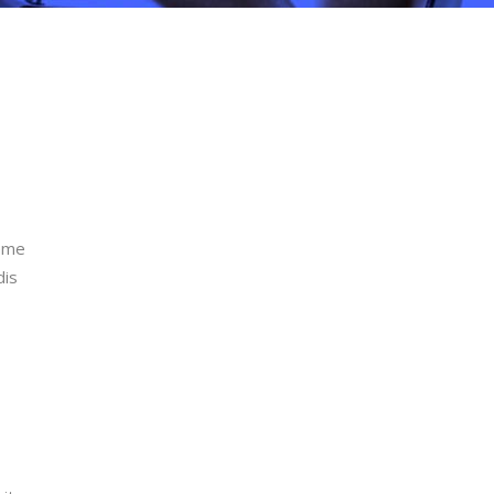
eme
dis