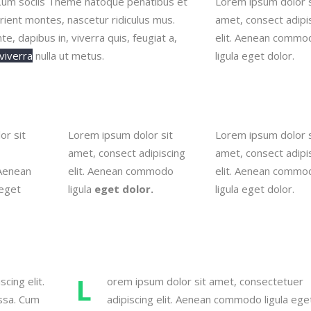
um sociis Theme natoque penatibus et
Lorem ipsum dolor s
rient montes, nascetur ridiculus mus.
amet, consect adipi
e, dapibus in, viverra quis, feugiat a,
elit. Aenean commo
viverra
nulla ut metus.
ligula eget dolor.
or sit
Lorem ipsum dolor sit
Lorem ipsum dolor s
amet, consect adipiscing
amet, consect adipi
 Aenean
elit. Aenean commodo
elit. Aenean commo
eget
ligula
eget dolor.
ligula eget dolor.
L
cing elit.
orem ipsum dolor sit amet, consectetuer
ssa. Cum
adipiscing elit. Aenean commodo ligula ege